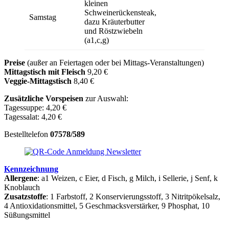
kleinen
Schweinerückensteak,
Samstag
dazu Kräuterbutter
und Röstzwiebeln
(a1,c,g)
Preise
(außer an Feiertagen oder bei Mittags-Veranstaltungen)
Mittagstisch mit Fleisch
9,20 €
Veggie-Mittagstisch
8,40 €
Zusätzliche Vorspeisen
zur Auswahl:
Tagessuppe: 4,20 €
Tagessalat: 4,20 €
Bestelltelefon
07578/589
Kennzeichnung
Allergene
: a1 Weizen, c Eier, d Fisch, g Milch, i Sellerie, j Senf, k
Knoblauch
Zusatzstoffe
: 1 Farbstoff, 2 Konservierungsstoff, 3 Nitritpökelsalz,
4 Antioxidationsmittel, 5 Geschmacksverstärker, 9 Phosphat, 10
Süßungsmittel