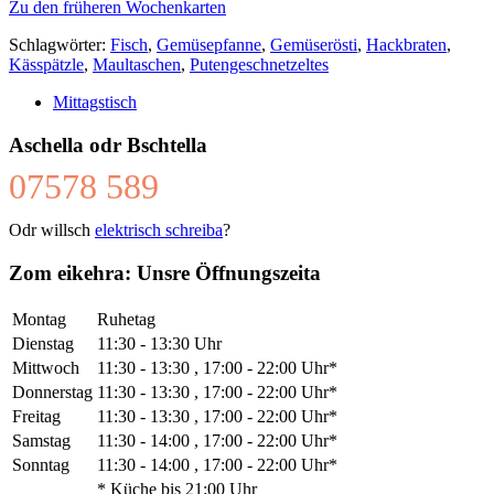
Zu den früheren Wochenkarten
Schlagwörter:
Fisch
,
Gemüsepfanne
,
Gemüserösti
,
Hackbraten
,
Kässpätzle
,
Maultaschen
,
Putengeschnetzeltes
Mittagstisch
Aschella odr Bschtella
07578 589
Odr willsch
elektrisch schreiba
?
Zom eikehra: Unsre Öffnungszeita
Montag
Ruhetag
Dienstag
11:30 - 13:30 Uhr
Mittwoch
11:30 - 13:30 , 17:00 - 22:00 Uhr*
Donnerstag
11:30 - 13:30 , 17:00 - 22:00 Uhr*
Freitag
11:30 - 13:30 , 17:00 - 22:00 Uhr*
Samstag
11:30 - 14:00 , 17:00 - 22:00 Uhr*
Sonntag
11:30 - 14:00 , 17:00 - 22:00 Uhr*
* Küche bis 21:00 Uhr