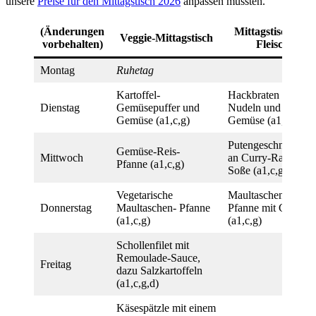
unsere
Preise für den Mittagstisch 2026
anpassen mussten.
(Änderungen
Mittagstisch mit
Veggie-Mittagstisch
vorbehalten
)
Fleisch
Montag
Ruhetag
Kartoffel-
Hackbraten mit
Dienstag
Gemüsepuffer und
Nudeln und
Gemüse (a1,c,g)
Gemüse (a1,c,g)
Putengeschnetzelte
Gemüse-Reis-
Mittwoch
an Curry-Rahm-
Pfanne (a1,c,g)
Soße (a1,c,g)
Vegetarische
Maultaschen-
Donnerstag
Maultaschen- Pfanne
Pfanne mit Gemüse
(a1,c,g)
(a1,c,g)
Schollenfilet mit
Remoulade-Sauce,
Freitag
dazu Salzkartoffeln
(a1,c,g,d)
Käsespätzle mit einem