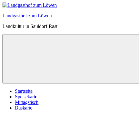
Zum
Inhalt
Landgasthof zum Löwen
springen
Landkultur in Sauldorf-Rast
Startseite
Speisekarte
Mittagstisch
Buskarte