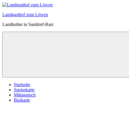
Zum
Inhalt
Landgasthof zum Löwen
springen
Landkultur in Sauldorf-Rast
Startseite
Speisekarte
Mittagstisch
Buskarte