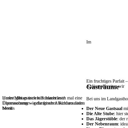
Im
Ein fruchtiges Parfait 
Gasträume
Anlässenbereiten wir
Unser Mittagstisch hält immer auch mal eine
Herbst gibt es unsere Schlachtfeste
Bei uns im Landgasthof
Überraschung wie die frischen Rindsrouladen
Espressocreme – gelungener Abschluss eines
bereit
Menüs
Der Neue Gastsaal
mit
Die Alte Stube
: hier 
Das Jägerstüble
: der
Der Nebenraum
: ide