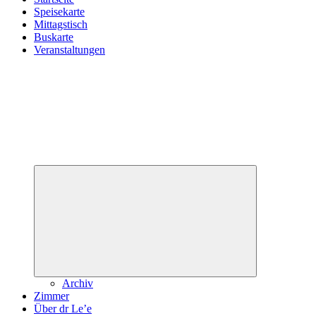
Speisekarte
Mittagstisch
Buskarte
Veranstaltungen
Untermenü
öffnen
Archiv
Zimmer
Über dr Le’e