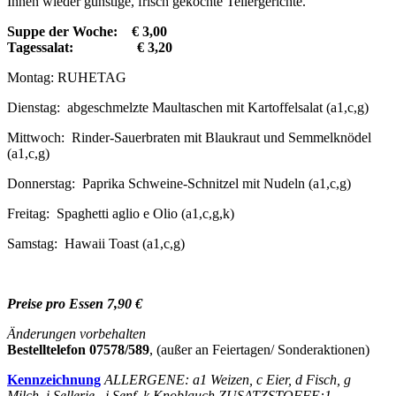
Ihnen wieder günstige, frisch gekochte Tellergerichte.
Suppe der Woche: € 3,00
Tagessalat: € 3,20
Montag: RUHETAG
Dienstag: abgeschmelzte Maultaschen mit Kartoffelsalat (a1,c,g)
Mittwoch: Rinder-Sauerbraten mit Blaukraut und Semmelknödel
(a1,c,g)
Donnerstag: Paprika Schweine-Schnitzel mit Nudeln (a1,c,g)
Freitag: Spaghetti aglio e Olio (a1,c,g,k)
Samstag: Hawaii Toast (a1,c,g)
Preise pro Essen 7,90 €
Änderungen vorbehalten
Bestelltelefon 07578/589
, (außer an Feiertagen/ Sonderaktionen)
Kennzeichnung
ALLERGENE: a1 Weizen, c Eier, d Fisch, g
Milch, i Sellerie , j Senf, k Knoblauch ZUSATZSTOFFE:1