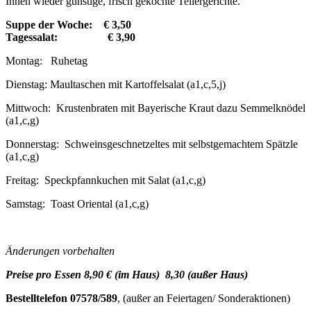
Ihnen wieder günstige, frisch gekochte Tellergerichte.
Suppe der Woche: € 3,50
Tagessalat: € 3,90
Montag: Ruhetag
Dienstag: Maultaschen mit Kartoffelsalat (a1,c,5,j)
Mittwoch: Krustenbraten mit Bayerische Kraut dazu Semmelknödel
(a1,c,g)
Donnerstag: Schweinsgeschnetzeltes mit selbstgemachtem Spätzle
(a1,c,g)
Freitag: Speckpfannkuchen mit Salat (a1,c,g)
Samstag: Toast Oriental (a1,c,g)
Änderungen vorbehalten
Preise pro Essen 8,90 € (im Haus) 8,30 (außer Haus)
Bestelltelefon 07578/589
, (außer an Feiertagen/ Sonderaktionen)