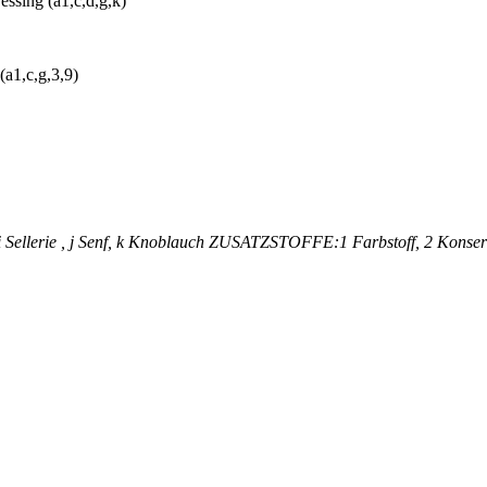
ssing (a1,c,d,g,k)
a1,c,g,3,9)
Sellerie , j Senf, k Knoblauch ZUSATZSTOFFE:1 Farbstoff, 2 Konservier