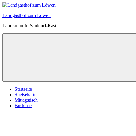
Zum
Inhalt
Landgasthof zum Löwen
springen
Landkultur in Sauldorf-Rast
Startseite
Speisekarte
Mittagstisch
Buskarte