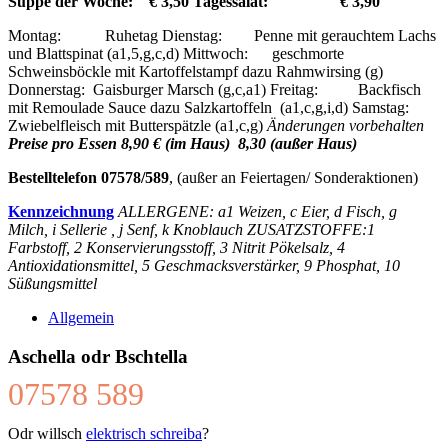
Suppe der Woche:
€ 3,50
Tagessalat: € 3,90
Montag: Ruhetag Dienstag: Penne mit gerauchtem Lachs
und Blattspinat (a1,5,g,c,d) Mittwoch: geschmorte
Schweinsböckle mit Kartoffelstampf dazu Rahmwirsing (g)
Donnerstag: Gaisburger Marsch (g,c,a1) Freitag: Backfisch
mit Remoulade Sauce dazu Salzkartoffeln (a1,c,g,i,d) Samstag:
Zwiebelfleisch mit Butterspätzle (a1,c,g)
Änderungen vorbehalten
Preise pro Essen 8,90 € (im Haus) 8,30 (außer Haus)
Bestelltelefon 07578/589
, (außer an Feiertagen/ Sonderaktionen)
Kennzeichnung
ALLERGENE: a1 Weizen, c Eier, d Fisch, g
Milch, i Sellerie , j Senf, k Knoblauch ZUSATZSTOFFE:1
Farbstoff, 2 Konservierungsstoff, 3 Nitrit Pökelsalz, 4
Antioxidationsmittel, 5 Geschmacksverstärker, 9 Phosphat, 10
Süßungsmittel
Allgemein
Aschella odr Bschtella
07578 589
Odr willsch
elektrisch schreiba
?