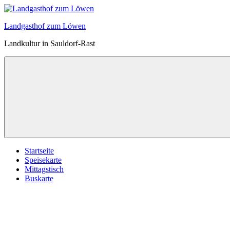
Zum
Inhalt
Landgasthof zum Löwen
springen
Landkultur in Sauldorf-Rast
Startseite
Speisekarte
Mittagstisch
Buskarte